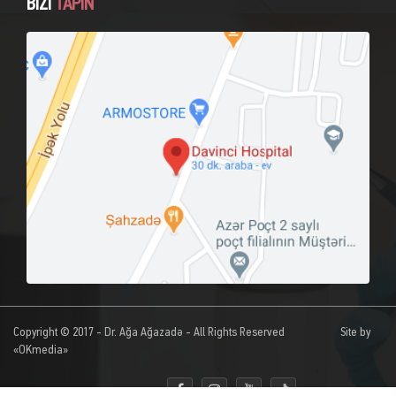
BİZİ
TAPIN
Copyright © 2017 - Dr. Ağa Ağazadə - All Rights Reserved
Site by
«OKmedia»