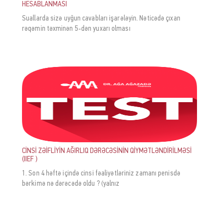
HESABLANMASI
Suallarda sizə uyğun cavabları işarələyin. Nəticədə çıxan
rəqəmin təxminən 5-dən yuxarı olması
CİNSİ ZƏİFLİYİN AĞIRLIQ DƏRƏCƏSİNİN QİYMƏTLƏNDİRİLMƏSİ
(IIEF )
1. Son 4 həftə içində cinsi fəaliyətləriniz zamanı penisdə
bərkimə nə dərəcədə oldu ? (yalnız