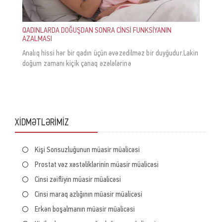
QADINLARDA DOĞUŞDAN SONRA CİNSİ FUNKSİYANIN
AZALMASI
Analıq hissi hər bir qadın üçün əvəzedilməz bir duyğudur.Lakin
doğum zamanı kiçik çanaq əzələlərinə
XİDMƏTLƏRİMİZ
Kişi Sonsuzluğunun müasir müalicəsi
Kişi Sonsuzluğunun müasir müalicəsi
Prostat vəz xəstəliklərinin müasir müalicəsi
Prostat vəz xəstəliklərinin müasir müalicəsi
Cinsi zəifliyin müasir müalicəsi
Cinsi zəifliyin müasir müalicəsi
Cinsi maraq azlığının müasir müalicəsi
Cinsi maraq azlığının müasir müalicəsi
Erkən boşalmanın müasir müalicəsi
Erkən boşalmanın müasir müalicəsi