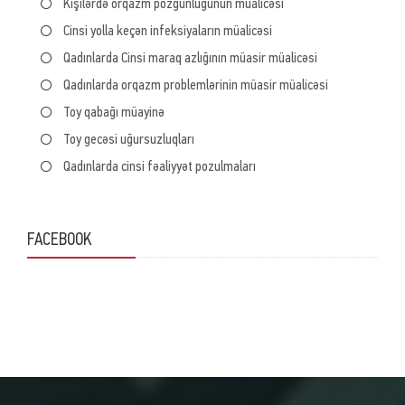
Kişilərdə orqazm pozğunluğunun müalicəsi
Kişilərdə orqazm pozğunluğunun müalicəsi
Cinsi yolla keçən infeksiyaların müalicəsi
Cinsi yolla keçən infeksiyaların müalicəsi
Qadınlarda Cinsi maraq azlığının müasir müalicəsi
Qadınlarda Cinsi maraq azlığının müasir müalicəsi
Qadınlarda orqazm problemlərinin müasir müalicəsi
Qadınlarda orqazm problemlərinin müasir müalicəsi
Toy qabağı müayinə
Toy qabağı müayinə
Toy gecəsi uğursuzluqları
Toy gecəsi uğursuzluqları
Qadınlarda cinsi fəaliyyət pozulmaları
Qadınlarda cinsi fəaliyyət pozulmaları
FACEBOOK