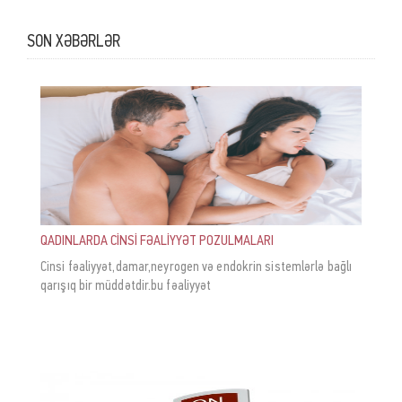
SON XƏBƏRLƏR
QADINLARDA CİNSİ FƏALİYYƏT POZULMALARI
Cinsi fəaliyyət,damar,neyrogen və endokrin sistemlərlə bağlı
qarışıq bir müddətdir.bu fəaliyyət