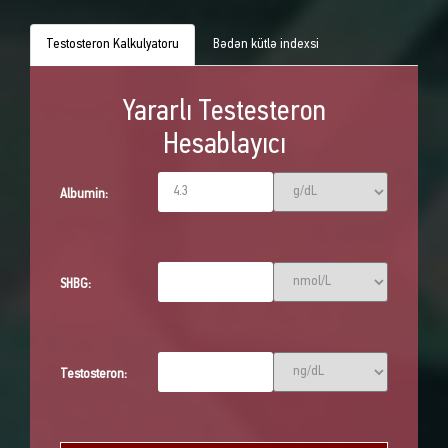
Testosteron Kalkulyatoru
Bədən kütlə indexsi
Yararlı Testesteron
Hesablayıcı
Albumin:
SHBG:
Testosteron: