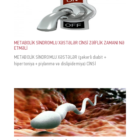
METABOLİK SİNDROMLU XƏSTƏLƏR CİNSİ ZƏİFLİK ZAMANI NƏ
ETMƏLİ
METABOLİK SİNDROMLU XƏSTƏLƏR (şəkərli diabit +
hipertoniya + piylənmə və dislipidemiya) CİNSİ