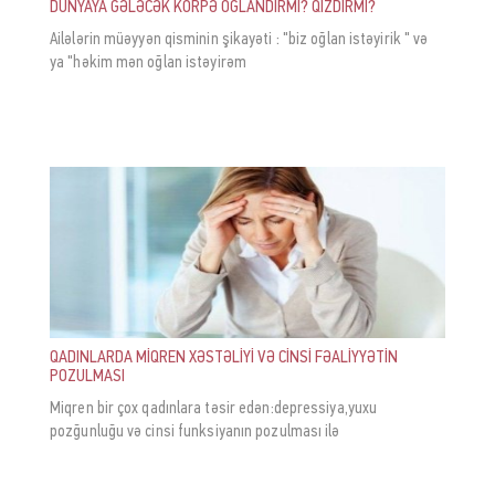
DÜNYAYA GƏLƏCƏK KÖRPƏ OĞLANDIRMI? QIZDIRMI?
Ailələrin müəyyən qisminin şikayəti : "biz oğlan istəyirik " və
ya "həkim mən oğlan istəyirəm
QADINLARDA MİQREN XƏSTƏLİYİ VƏ CİNSİ FƏALİYYƏTİN
POZULMASI
Miqren bir çox qadınlara təsir edən:depressiya,yuxu
pozğunluğu və cinsi funksiyanın pozulması ilə