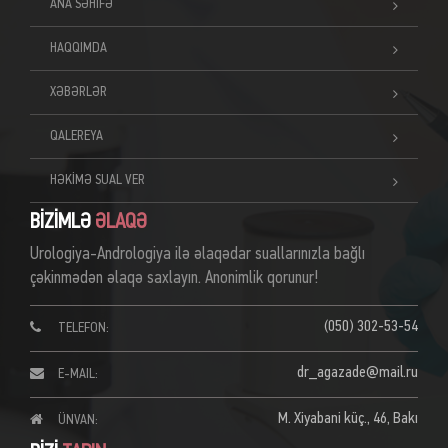
ANA SƏHİFƏ
HAQQIMDA
XƏBƏRLƏR
QALEREYA
HƏKİMƏ SUAL VER
BİZİMLƏ
ƏLAQƏ
Urologiya-Andrologiya ilə əlaqədar suallarınızla bağlı
çəkinmədən əlaqə saxlayın. Anonimlik qorunur!
(050) 302-53-54
TELEFON:
dr_agazade@mail.ru
E-MAIL:
M. Xiyabani küç., 46, Bakı
ÜNVAN: